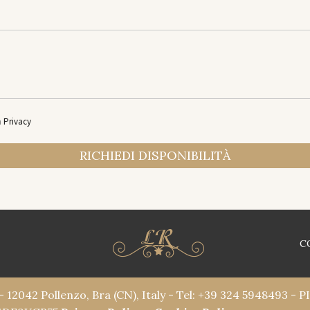
a
Privacy
C
- 12042 Pollenzo, Bra (CN), Italy - Tel: +39 324 5948493 - 