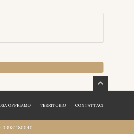
OSA OFFRIAMO
TERRITORIO
CONTATTACI
PI: 03931180040