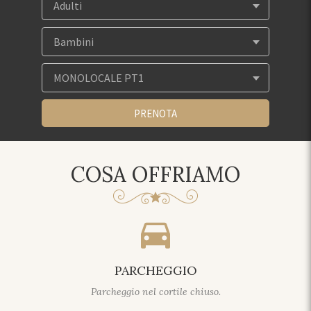
COSA OFFRIAMO
directions_car
PARCHEGGIO
Parcheggio nel cortile chiuso.