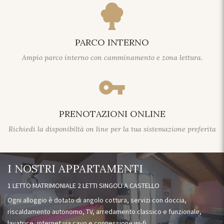
PARCO INTERNO
Ampio parco interno con camminamento e zona lettura.
vpn_key
PRENOTAZIONI ONLINE
Richiedi la disponibiltà on line per la tua sistemazione preferita
I NOSTRI APPARTAMENTI
1 LETTO MATRIMONIALE 2 LETTI SINGOLI A CASTELLO
Ogni alloggio è dotato di angolo cottura, servizi con doccia,
riscaldamento autonomo, TV, arredamento classico e funzionale,
lavatrice, internet via cavo e connessione wi-fi.