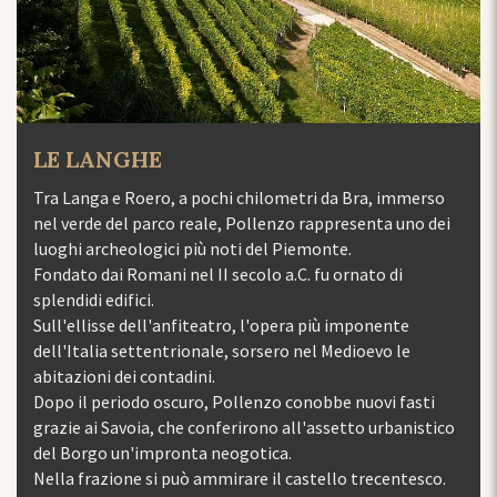
IL ROERO
, a pochi chilometri da Bra, immerso
Situato nel basso Piem
co reale, Pollenzo rappresenta uno dei
collina che fiancheggi
ci più noti del Piemonte.
Tanaro, che lo separa 
 nel II secolo a.C. fu ornato di
province di Torino e di
coltivazioni ed i borgh
anfiteatro, l'opera più imponente
natura ancora selvagg
ntrionale, sorsero nel Medioevo le
aspre colline. Fu la n
tadini.
dare il nome al territo
scuro, Pollenzo conobbe nuovi fasti
possedevano la maggior
 che conferirono all'assetto urbanistico
nome che oggi evoca i
ronta neogotica.
Arneis.
 può ammirare il castello trecentesco.
READ MORE