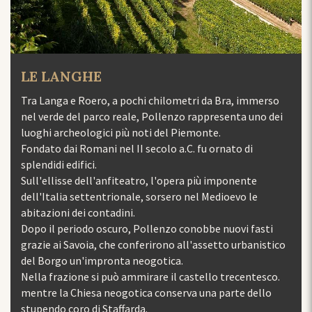
IL ROERO
rso
Situato nel basso Piemonte, il Roero è il territorio di
dei
collina che fiancheggia la sponda sinistra del fiume
Tanaro, che lo separa dalle Langhe fino a lambire le
province di Torino e di Asti. Qui le attività umane, le
coltivazioni ed i borghi storici si inseriscono in una
natura ancora selvaggia fatta di folta vegetazione ed
aspre colline. Fu la nobile famiglia astigiana dei Roero a
dare il nome al territorio, di cui nel Medioevo
i
possedevano la maggioranza dei castelli e delle terre. U
tico
nome che oggi evoca i grandi vini DOCG, Roero e Roero
Arneis.
co.
READ MORE
o