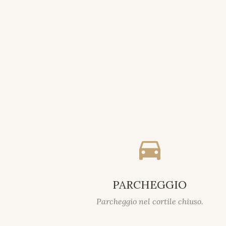
directions_car
PARCHEGGIO
Parcheggio nel cortile chiuso.