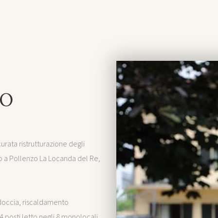
MO
urata ristrutturazione degli
rto a Pollenzo La Locanda del Re,
 doccia, riscaldamento
 posti letto negli 8 monolocali,