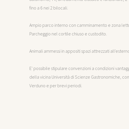
fino a 6 nei 2 bilocali.
Ampio parco interno con camminamento e zona lettu
Parcheggio nel cortile chiuso e custodito.
Animali ammessi in appositi spazi attrezzati all'estern
E' possibile stipulare convenzioni a condizioni vanta
della vicina Università di Scienze Gastronomiche, co
Verduno e per brevi periodi.