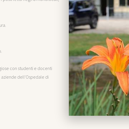
ra.
o.
ggiose con studenti e docenti
n aziende dell'Ospedale di