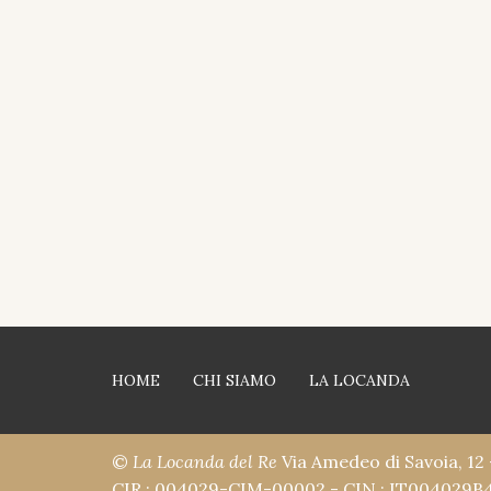
HOME
CHI SIAMO
LA LOCANDA
©
La Locanda del Re
Via Amedeo di Savoia, 12 
CIR : 004029-CIM-00002 - CIN : IT004029