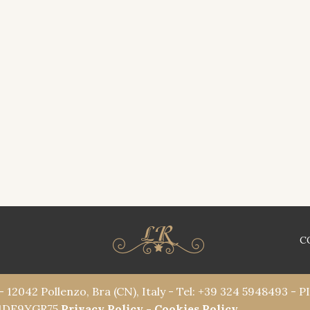
C
- 12042 Pollenzo, Bra (CN), Italy - Tel: +39 324 5948493 - 
B4DE9YGR75
Privacy Policy
-
Cookies Policy