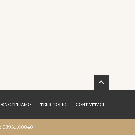
OSA OFFRIAMO
TERRITORIO
CONTATTACI
PI: 03931180040